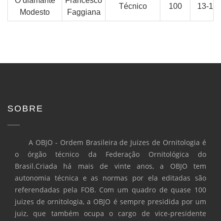
O diamante
Francesco
Técnico
100
13-14
Modesto
Faggiana
SOBRE
A OBJO - Ordem Brasileira de Juizes de Ornitologia é
o órgão técnico da Federação Ornitológica do
Brasil.Criada há mais de vinte anos, a OBJO tem
autonomia técnica e as normas por ela editadas são
referendadas pela FOB. Com um quadro de quase 100
juizes de ornitologia, a OBJO é sempre presidida por um
juiz, que também ocupa o cargo de vice-presidente