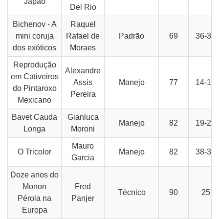
Japão
Del Rio
Bichenov - A
Raquel
mini coruja
Rafael de
Padrão
69
36-37
dos exóticos
Moraes
Reprodução
Alexandre
em Cativeiros
Assis
Manejo
77
14-16
do Pintaroxo
Pereira
Mexicano
Bavet Cauda
Gianluca
Manejo
82
19-22
Longa
Moroni
Mauro
O Tricolor
Manejo
82
38-39
Garcia
Doze anos do
Monon
Fred
Técnico
90
25
Pérola na
Panjer
Europa