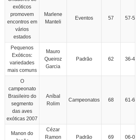
exóticos
promovem
Marlene
Eventos
57
57-58
encontros em
Manteli
vários
estados
Pequenos
Mauro
Exóticos:
Queiroz
Padrão
62
36-41
variedades
Garcia
mais comuns
O
campeonato
Brasileiro do
Aníbal
Campeonatos
68
61-62
segmento
Rolim
das aves
exóticas 2007
Cézar
Manon do
Ramon
Padrão
69
06-08