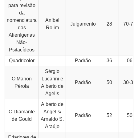
para revisão
da
nomenclatura
Aníbal
Julgamento
28
70-74
das
Rolim
Alienígenas
Não-
Psitacídeos
Quadricolor
Padrão
36
06
Sérgio
O Manon
Lucarini e
Padrão
50
30-31
Pérola
Alberto de
Agelis
Alberto de
O Diamante
Angelis/
Padrão
52
50
de Gould
Arnaldo S.
Araújo
Criadores de