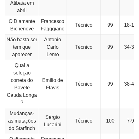
Atibaia em
abril
O Diamante
Francesco
Técnico
99
18-19
Bichenove
Fagggiano
Não basta ser
Antonio
tem que
Carlo
Técnico
99
34-35
aparecer
Lemo
Qual a
seleção
correta do
Emílio de
Técnico
99
38-40
Bavete
Flavis
Cauda Longa
?
Mudanças-
Sérgio
as mutações
Técnico
100
7-9
Lucarini
do Starfinch