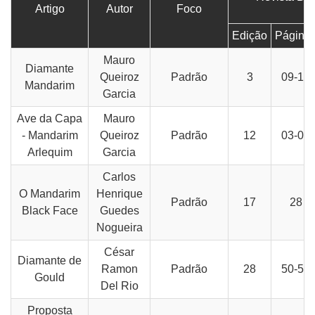
Artigo
Autor
Foco
Edição
Página
Mauro
Diamante
Queiroz
Padrão
3
09-10
Mandarim
Garcia
Ave da Capa
Mauro
- Mandarim
Queiroz
Padrão
12
03-04
Arlequim
Garcia
Carlos
O Mandarim
Henrique
Padrão
17
28
Black Face
Guedes
Nogueira
César
Diamante de
Ramon
Padrão
28
50-51
Gould
Del Rio
Proposta