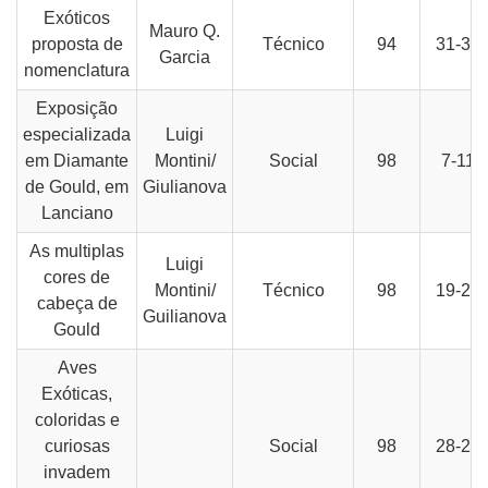
Exóticos
Mauro Q.
proposta de
Técnico
94
31-35
Garcia
nomenclatura
Exposição
especializada
Luigi
em Diamante
Montini/
Social
98
7-11
de Gould, em
Giulianova
Lanciano
As multiplas
Luigi
cores de
Montini/
Técnico
98
19-21
cabeça de
Guilianova
Gould
Aves
Exóticas,
coloridas e
curiosas
Social
98
28-29
invadem