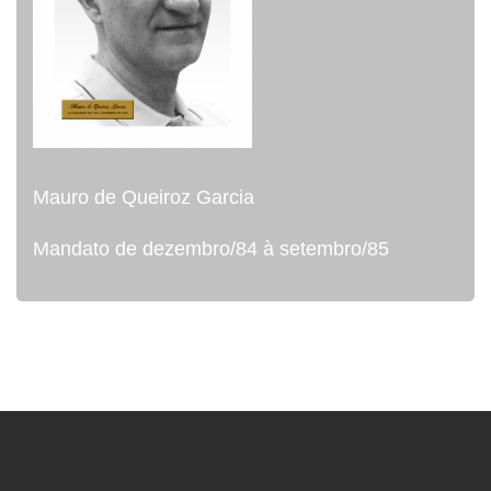
Mauro de Queiroz Garcia
Mandato de dezembro/84 à setembro/85