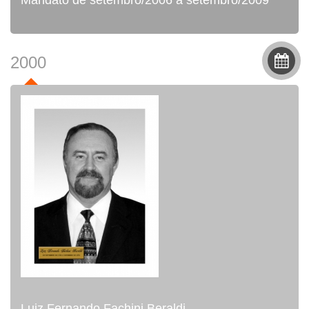
Mandato de setembro/2006 à setembro/2009
2000
Luiz Fernando Fachini Beraldi