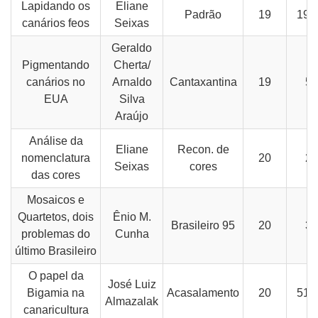
Lapidando os
Eliane
Padrão
19
19-
canários feos
Seixas
Geraldo
Pigmentando
Cherta/
canários no
Arnaldo
Cantaxantina
19
50
EUA
Silva
Araújo
Análise da
Eliane
Recon. de
nomenclatura
20
25
Seixas
cores
das cores
Mosaicos e
Quartetos, dois
Ênio M.
Brasileiro 95
20
37
problemas do
Cunha
último Brasileiro
O papel da
José Luiz
Bigamia na
Acasalamento
20
51-
Almazalak
canaricultura