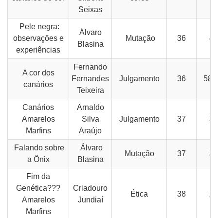
Seixas
Pele negra:
Álvaro
observações e
Mutação
36
40
Blasina
experiências
Fernando
A cor dos
Fernandes
Julgamento
36
58-
canários
Teixeira
Canários
Arnaldo
Amarelos
Silva
Julgamento
37
35
Marfins
Araújo
Falando sobre
Álvaro
Mutação
37
57
a Ônix
Blasina
Fim da
Genética???
Criadouro
Ética
38
21
Amarelos
Jundiaí
Marfins