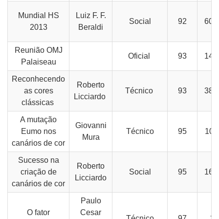
Mundial HS
Luiz F. F.
Social
92
60-
2013
Beraldi
Reunião OMJ
Oficial
93
14-
Palaiseau
Reconhecendo
Roberto
as cores
Técnico
93
38-
Licciardo
clássicas
A mutação
Giovanni
Eumo nos
Técnico
95
10-
Mura
canários de cor
Sucesso na
Roberto
criação de
Social
95
16-
Licciardo
canários de cor
Paulo
O fator
Cesar
Técnico
97
39