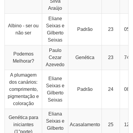
Silva
Araújo
Eliane
Albino - ser ou
Seixas e
Padrão
23
05-
não ser
Gilberto
Seixas
Paulo
Podemos
Cezar
Genética
23
74-
Melhorar?
Azevedo
A plumagem
Eliane
dos canários:
Seixas e
comprimento,
Padrão
24
08-
Gilberto
pigmentação e
Seixas
coloração
Eliana
Genética para
Seixas e
iniciantes
Acasalamento
25
12-
Gilberto
(1°porte)