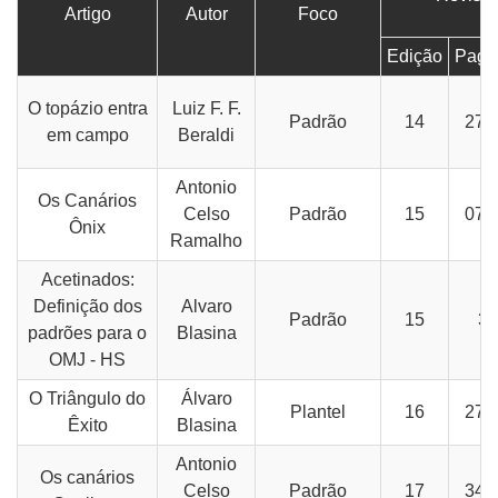
Artigo
Autor
Foco
Edição
Pagi
O topázio entra
Luiz F. F.
Padrão
14
27-
em campo
Beraldi
Antonio
Os Canários
Celso
Padrão
15
07-
Ônix
Ramalho
Acetinados:
Definição dos
Alvaro
Padrão
15
36
padrões para o
Blasina
OMJ - HS
O Triângulo do
Álvaro
Plantel
16
27-
Êxito
Blasina
Antonio
Os canários
Celso
Padrão
17
34-