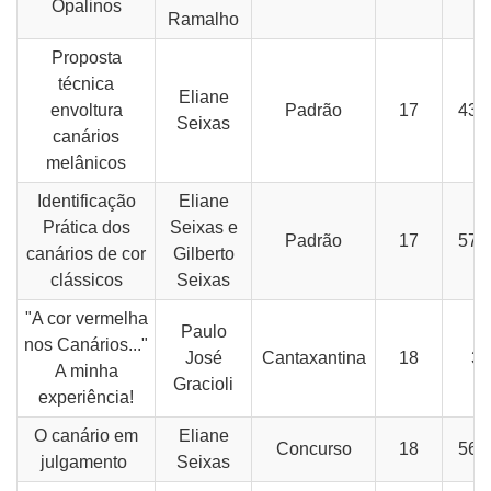
Opalinos
Ramalho
Proposta
técnica
Eliane
envoltura
Padrão
17
43-
Seixas
canários
melânicos
Identificação
Eliane
Prática dos
Seixas e
Padrão
17
57-
canários de cor
Gilberto
clássicos
Seixas
"A cor vermelha
Paulo
nos Canários..."
José
Cantaxantina
18
32
A minha
Gracioli
experiência!
O canário em
Eliane
Concurso
18
56-
julgamento
Seixas