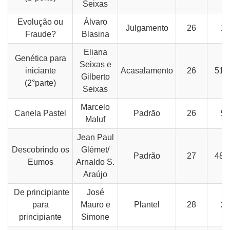
Seixas
Evolução ou
Álvaro
Julgamento
26
10
Fraude?
Blasina
Eliana
Genética para
Seixas e
iniciante
Acasalamento
26
51-
Gilberto
(2°parte)
Seixas
Marcelo
Canela Pastel
Padrão
26
58
Maluf
Jean Paul
Descobrindo os
Glémet/
Padrão
27
48-
Eumos
Arnaldo S.
Araújo
De principiante
José
para
Mauro e
Plantel
28
26
principiante
Simone