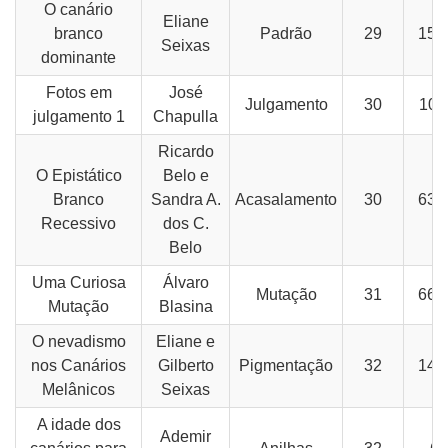
O canário
Eliane
branco
Padrão
29
15-
Seixas
dominante
Fotos em
José
Julgamento
30
10-
julgamento 1
Chapulla
Ricardo
O Epistático
Belo e
Branco
Sandra A.
Acasalamento
30
63-
Recessivo
dos C.
Belo
Uma Curiosa
Álvaro
Mutação
31
66-
Mutação
Blasina
O nevadismo
Eliane e
nos Canários
Gilberto
Pigmentação
32
14-
Melânicos
Seixas
A idade dos
Ademir