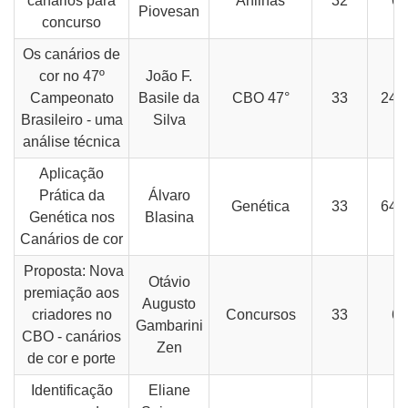
canários para
Anilhas
32
68
Piovesan
concurso
Os canários de
cor no 47º
João F.
Campeonato
Basile da
CBO 47°
33
24-
Brasileiro - uma
Silva
análise técnica
Aplicação
Prática da
Álvaro
Genética
33
64-
Genética nos
Blasina
Canários de cor
Proposta: Nova
Otávio
premiação aos
Augusto
criadores no
Concursos
33
69
Gambarini
CBO - canários
Zen
de cor e porte
Identificação
Eliane