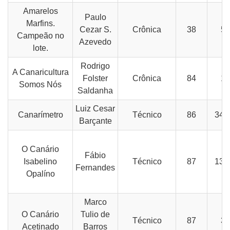
Amarelos
Paulo
Marfins.
Cezar S.
Crônica
38
56
Campeão no
Azevedo
lote.
Rodrigo
A Canaricultura
Folster
Crônica
84
18
Somos Nós
Saldanha
Luiz Cesar
Canarímetro
Técnico
86
34-
Barçante
O Canário
Fábio
Isabelino
Técnico
87
13-
Fernandes
Opalíno
Marco
O Canário
Tulio de
Técnico
87
38
Acetinado
Barros