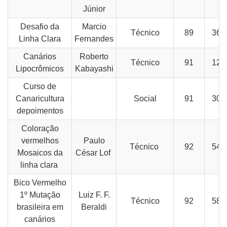
Júnior
Desafio da
Marcio
Técnico
89
36-
Linha Clara
Fernandes
Canários
Roberto
Técnico
91
12-
Lipocrômicos
Kabayashi
Curso de
Canaricultura
Social
91
30-
depoimentos
Coloração
vermelhos
Paulo
Técnico
92
54-
Mosaicos da
César Lof
linha clara
Bico Vermelho
1º Mutação
Luiz F. F.
Técnico
92
58-
brasileira em
Beraldi
canários