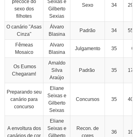
precoce do
Seixas e
Sexo
34
29-
sexo dos
Gilberto
filhotes
Sexias
O canário "Asas
Álvaro
Padrão
34
55-
Cinza"
Blasina
Fêmeas
Alvaro
Julgamento
35
09
Mosaico
Blasina
Arnaldo
Os Eumos
Silva
Padrão
35
17-
Chegaram!
Araújo
Eliane
Preparando seu
Seixas e
canário para
Concursos
35
40-
Gilberto
concurso
Seixas
Eliane
A envoltura dos
Seixas e
Recon. de
36
10-
canários de cor
Gilberto
cores