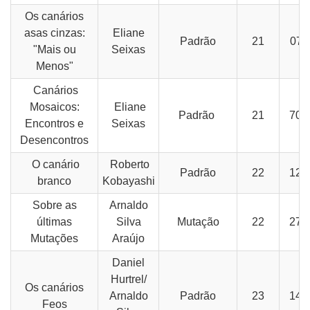
Os canários
asas cinzas:
Eliane
Padrão
21
07-
"Mais ou
Seixas
Menos"
Canários
Mosaicos:
Eliane
Padrão
21
70-
Encontros e
Seixas
Desencontros
O canário
Roberto
Padrão
22
12-
branco
Kobayashi
Sobre as
Arnaldo
últimas
Silva
Mutação
22
27-
Mutações
Araújo
Daniel
Hurtrel/
Os canários
Arnaldo
Padrão
23
14-
Feos